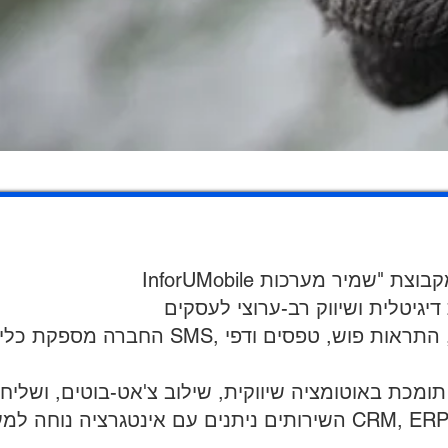
החברה מספקת כלים לשליחת SMS, דיוור אלקטרוני, הודעות ק