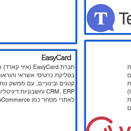
EasyCard
,
​חברת EasyCard
בסליקת כרטיסי אשראי והורא
יחות
קטנים ובינוניים, עם ממשק נ
CRM, ERP וחשבוניות 
מציעה
לאתרי מסחר כמו WooCommerce, ותמיכה מקצועית וזמינה.