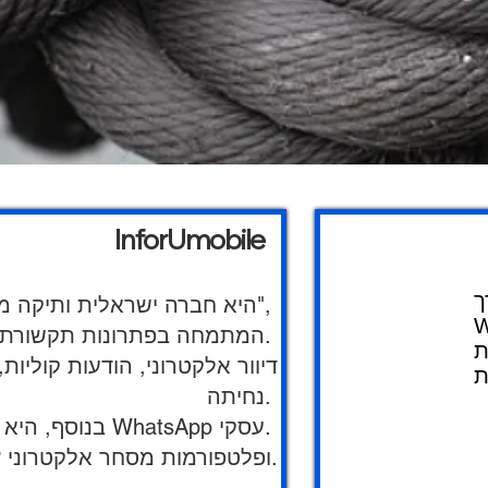
InforUmobile
ך
InforUMobile היא חברה ישראלית ותיקה מקבוצת "שמיר מערכות",
W
המתמחה בפתרונות תקשורת דיגיטלית ושיווק רב-ערוצי לעסקים.
נחיתה.
בנוסף, היא תומכת באוטומציה שיווקית, שילוב צ'אט-בוטים, ושליחת הודעות דרך WhatsApp עסקי.
השירותים ניתנים עם אינטגרציה נוחה למערכות CRM, ERP ופלטפורמות מסחר אלקטרוני.