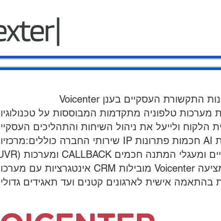
ות טלפוניה מתקדמות המבוססות על טכנולוגיות AI, אוטומציה ודאטה
שירותי החברה כוללים:מרכזיות IP חכמות פתרונות AI לניתוח שיחות ואוטומציה, נתבי ש
אינטגרציות עם מערכות CRM מובילות Voicenter פועלת עם לקוחות מגוונים בארץ ובעולם, ו