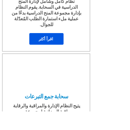
نظام كامل وشامل لإدارة المنح
الدراسية في السحابة. يقوم النظام
بإدارة مجموعة المنح الدراسية بدءًا من
عملية ملء استمارة الطلب المُعدّلة
للجوال.
اقرأ أكثر
سحابة جمع التبرعات
يتيح النظام الإدارة والمراقبة والرقابة
ومراقبة الميزانية لمجموعة من
الشراكات / التبرعات واستثمارات
المنظمات من القطاعين الثاني
والثالث.