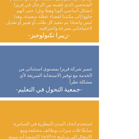
الشخصي الذي تلقيته من الرجال في فريزا
(بشكل أساسي ألونا وهيلا وتل). حتى أنهم
جاؤوا إلى مكتبنا لقضاء عطلة سعيدة، وهذا
ليس واضحًا. تم تنفيذ كل طلب أو تغيير أو تعديل
لاحتياجاتي بسرعة واحترافية.
-زيبرا تكنولوجيز-
تتميز شركة فريزا بمستوى استثنائي من
الخدمة مع توفير الاستجابة السريعة لأي
مشكلة تطرأ.
-جمعية التحول في التعليم-
استخدم اتحاد المدن البيطرية في السامرة
سابقًا ثلاث ميزات بوظائف مختلفة ومع
الانتقال إلى برنامج VetPro اكتشفنا أنه يتمتع