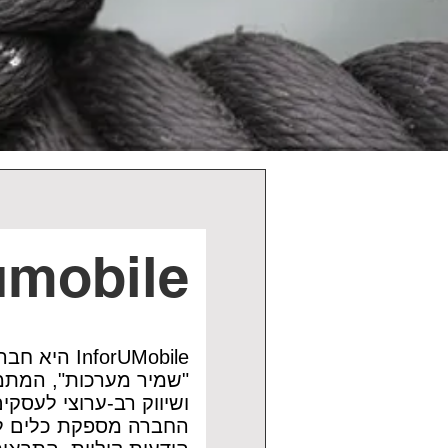
umobile
nforUMobile
"שמיר מערכות",
המתמח
ושיווק רב-ערוצי לעסקי