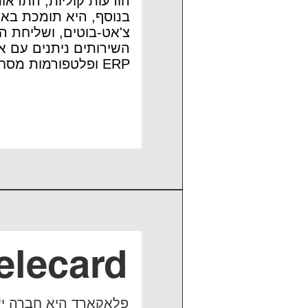
הודעות קוליות, התראו
בנוסף, היא תומכת באוט
צ'אט-בוטים, ושליחת הודעות דרך 
ERP ופלטפורמות מסחר אלקטרוני.
elecard
​פלאקארד היא חברה י