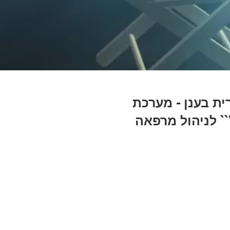
ית בענן - מערכת
``VetProClinic`` לניהול מרפאה