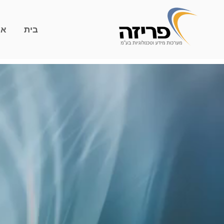
בית
או