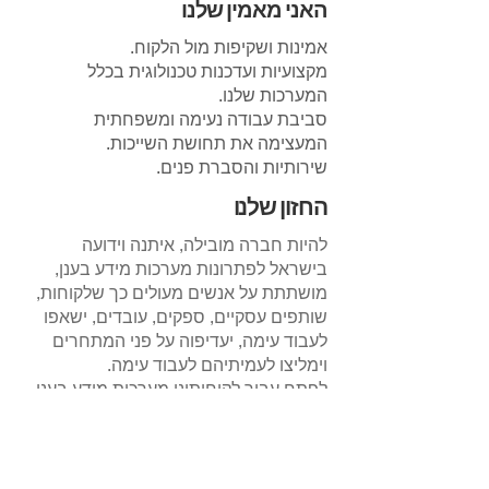
האני מאמין שלנו
אמינות ושקיפות מול הלקוח.
מקצועיות ועדכנות טכנולוגית בכלל
המערכות שלנו.
סביבת עבודה נעימה ומשפחתית
המעצימה את תחושת השייכות.
שירותיות והסברת פנים.
החזון שלנו
להיות חברה מובילה, איתנה וידועה
בישראל לפתרונות מערכות מידע בענן,
מושתתת על אנשים מעולים כך שלקוחות,
שותפים עסקיים, ספקים, עובדים, ישאפו
לעבוד עימה, יעדיפוה על פני המתחרים
וימליצו לעמיתיהם לעבוד עימה.
לפתח עבור לקוחותינו מערכות מידע בענן
המייעלות את הארגון, השינוע, הטיפול,
העיבוד והשליפה של המידע הארגוני תוך
שימוש בטכנולוגיות עדכניות מבוססות
Web.